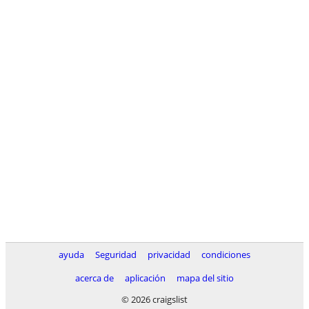
ayuda
Seguridad
privacidad
condiciones
acerca de
aplicación
mapa del sitio
© 2026 craigslist