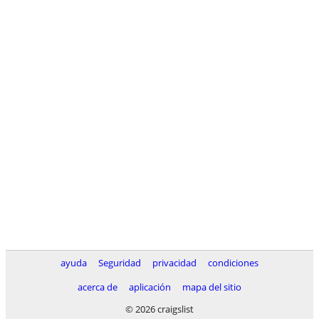
ayuda
Seguridad
privacidad
condiciones
acerca de
aplicación
mapa del sitio
© 2026 craigslist