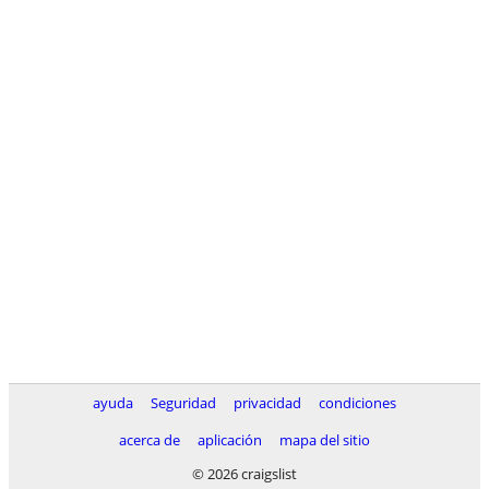
ayuda
Seguridad
privacidad
condiciones
acerca de
aplicación
mapa del sitio
© 2026 craigslist